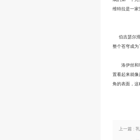
维特拉是一家
伯吉瑟尔滑雪
整个苍穹成为
洛伊丝和理查
置看起来就像
角的表面，这
上一篇 :