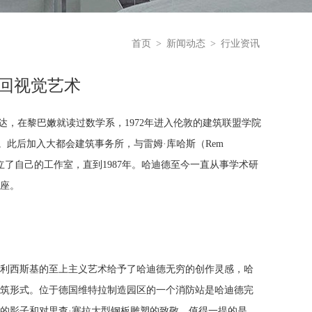
首页
>
新闻动态
>
行业资讯
迂回视觉艺术
于巴格达，在黎巴嫩就读过数学系，1972年进入伦敦的建筑联盟学院
on)硕士学位。此后加入大都会建筑事务所，与雷姆·库哈斯（Rem
来在AA成立了自己的工作室，直到1987年。哈迪德至今一直从事学术研
讲座。
尔·利西斯基的至上主义艺术给予了哈迪德无穷的创作灵感，哈
建筑形式。位于德国维特拉制造园区的一个消防站是哈迪德完
的影子和对里查·塞拉大型钢板雕塑的致敬。值得一提的是，