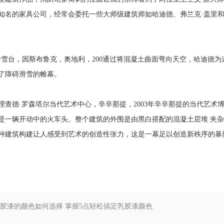
知名的家具公司，经常会委托一些大师级建筑师如哈迪德、弗兰克·盖里和
台，因斯布鲁克，奥地利，200通过将混凝土曲面弯向天空，哈迪德为
了障碍滑雪的帷幕。
德·罗森塔尔当代艺术中心，辛辛那提，2003年辛辛那提的当代艺术
是一辆开动中的火车头。整个建筑的外围是由黑白搭配的混凝土层堆 夹
种建筑构建让人感受到艺术的创造性张力，这是一幕足以创造新秩序的暴
 乳胶漆的颜色如何选择 掌握5点轻松搞定乳胶漆颜色